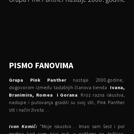
PISMO FANOVIMA
Grupa Pink Panther
nastaje 2000.godine,
dogovorom između tadašnjih članova benda
Ivana,
Branimira, Romea i Gorana
. Kroz razna iskustva,
nastupe i putovanja gradili su svoj stil, Pink Panther
stil i način života…
Ivan Komić:
”Moje iskustvo… Imao sam šest i pol
godina kad sam prvi put, u pidžami na točkice,