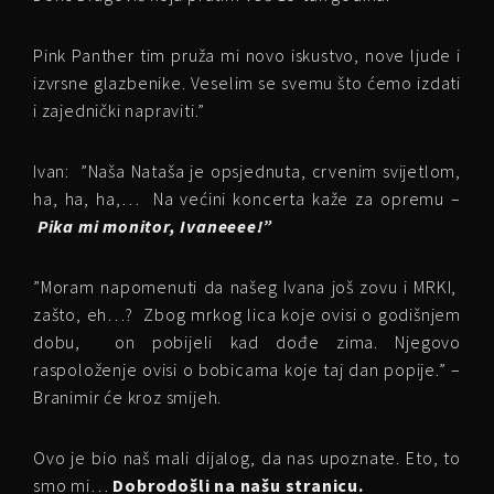
Pink Panther tim pruža mi novo iskustvo, nove ljude i
izvrsne glazbenike. Veselim se svemu što ćemo izdati
i zajednički napraviti.”
Ivan: ”Naša Nataša je opsjednuta, crvenim svijetlom,
ha, ha, ha,… Na većini koncerta kaže za opremu –
Pika mi monitor, Ivaneeee!”
”Moram napomenuti da našeg Ivana još zovu i MRKI,
zašto, eh…? Zbog mrkog lica koje ovisi o godišnjem
dobu, on pobijeli kad dođe zima. Njegovo
raspoloženje ovisi o bobicama koje taj dan popije.” –
Branimir će kroz smijeh.
Ovo je bio naš mali dijalog, da nas upoznate. Eto, to
smo mi…
Dobrodošli na našu stranicu.