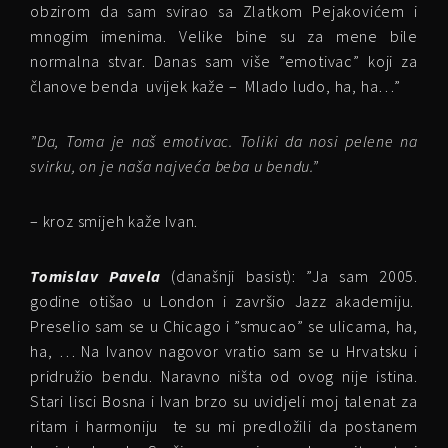
obzirom da sam svirao sa Zlatkom Pejakovićem i
mnogim imenima. Velike bine su za mene bile
normalna stvar. Danas sam više ”emotivac” koji za
članove benda uvijek kaže – Mlado ludo, ha, ha…”
”Da, Toma je naš emotivac. Toliki da nosi pelene na
svirku, on je naša najveća beba u bendu.”
– kroz smijeh kaže Ivan.
Tomislav Pavela
(današnji basist): ”Ja sam 2005.
godine otišao u London i završio Jazz akademiju.
Preselio sam se u Chicago i ”smucao” se ulicama, ha,
ha, … Na Ivanov nagovor vratio sam se u Hrvatsku i
pridružio bendu. Naravno ništa od ovog nije istina.
Stari lisci Bosna i Ivan brzo su uvidjeli moj talenat za
ritam i harmoniju te su mi predložili da postanem