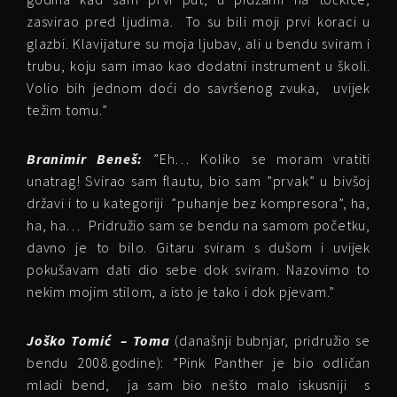
zasvirao pred ljudima. To su bili moji prvi koraci u
glazbi. Klavijature su moja ljubav, ali u bendu sviram i
trubu, koju sam imao kao dodatni instrument u školi.
Volio bih jednom doći do savršenog zvuka, uvijek
težim tomu.”
Branimir Beneš:
”Eh… Koliko se moram vratiti
unatrag! Svirao sam flautu, bio sam ”prvak” u bivšoj
državi i to u kategoriji ”puhanje bez kompresora”, ha,
ha, ha… Pridružio sam se bendu na samom početku,
davno je to bilo. Gitaru sviram s dušom i uvijek
pokušavam dati dio sebe dok sviram. Nazovimo to
nekim mojim stilom, a isto je tako i dok pjevam.”
Joško Tomić – Toma
(današnji bubnjar, pridružio se
bendu 2008.godine): ”Pink Panther je bio odličan
mladi bend, ja sam bio nešto malo iskusniji s