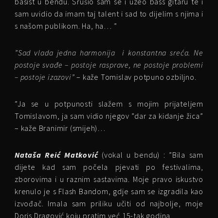
basist u bendu. Srušio sam se i uzeo bass gitaru te i
sam uvidio da imam taj talent i sad to dijelim s njima i
s našom publikom. Ha, ha… ”
”Sad vlada jedna harmonija i konstantna sreća. Ne
postoje svađe – postoje rasprave, ne postoje problemi
– postoje izazovi”
– kaže Tomislav potpuno ozbiljno.
”Ja se u potpunosti slažem s mojim prijateljem
Tomislavom, ja sam vidio njegov ”dar za kidanje žica”
– kaže Branimir (smijeh)…
Nataša Reić Matković
(vokal u bendu) : ”Bila sam
dijete kad sam počela pjevati po festivalima,
zborovima i u raznim sastavima. Moje pravo iskustvo
krenulo je s Flash Bandom, gdje sam se izgradila kao
izvođač. Imala sam priliku učiti od najbolje, moje
Doris Dragović koju pratim već 15-tak godina.