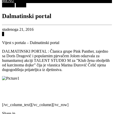
MENU
Novosti
Potrali
Dalmatinski portal
studenoga 21, 2016
0
Vijest s portala – Dalmatinski portal
DALMATINSKI PORTAL : Članica grupe Pink Panther, zajedno
sa Doris Dragović i popularnim pjevačem Jolom odazvala za
humanitarnoj akciji TALENT STUDIO M za ”Klub žena oboljelih
od karcinoma dojke” čija je vlasnica Marina Đurović Čelić njena
dugogodišnja prijateljica iz djetinstva.
http://dalmatinskiportal.hr/zivot/koncertom–2-glasa–2-instrumenta–
prikupljeno-vise-od-20-000-kuna-za-klub-zena-lijecenih-na-dojci-
split/16952
[/vc_column_text][/vc_column][/vc_row]
Share in