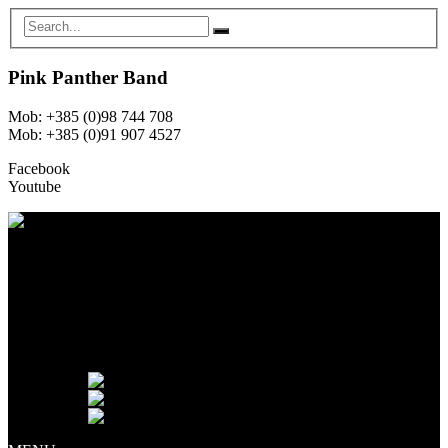
Pink Panther Band
Mob: +385 (0)98 744 708
Mob: +385 (0)91 907 4527
Facebook
Youtube
NASLOVNA
O NAMA
ČLANOVI
GALERIJA
NAJAM OPREME
NOVOSTI
KONTAKT
Jezik:
English
Hrvatski