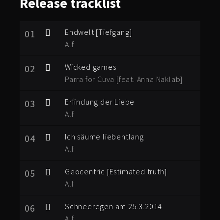
Release
tracklist
Endwelt [Tiefgang]
01
Alf
Wicked games
02
Parra for Cuva [feat. Anna Naklab]
Erfindung der Liebe
03
Alf
Ich säume liebentlang
04
Alf
Geocentric [Estimated truth]
05
Alf
Schneeregen am 25.3.2014
06
Alf