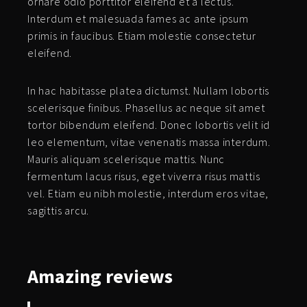
ornare odio porttitor eleifend et a lectus.
Interdum et malesuada fames ac ante ipsum
primis in faucibus. Etiam molestie consectetur
eleifend.
In hac habitasse platea dictumst. Nullam lobortis
scelerisque finibus. Phasellus ac neque sit amet
tortor bibendum eleifend. Donec lobortis velit id
leo elementum, vitae venenatis massa interdum.
Mauris aliquam scelerisque mattis. Nunc
fermentum lacus risus, eget viverra risus mattis
vel. Etiam eu nibh molestie, interdum eros vitae,
sagittis arcu.
Amazing
reviews